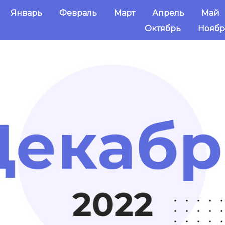
Январь
Февраль
Март
Апрель
Май
Октябрь
Ноябр