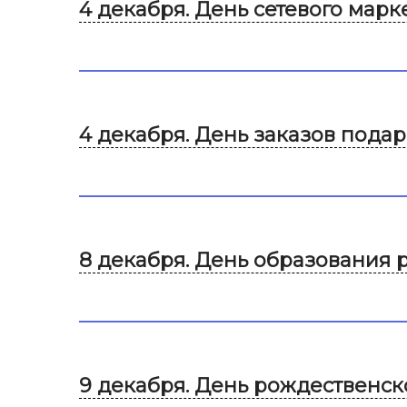
4 декабря. День сетевого марке
4 декабря. День заказов пода
8 декабря. День образования р
9 декабря. День рождественск