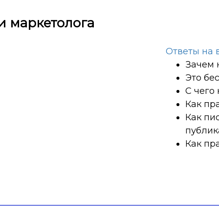
и маркетолога
Ответы на 
Зачем 
Это бе
С чего
Как пр
Как пи
публи
Как пр