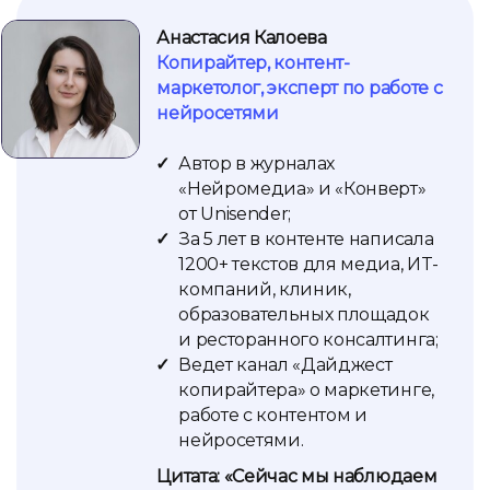
Анастасия Калоева
Копирайтер, контент-
маркетолог, эксперт по работе с
нейросетями
Автор в журналах
«Нейромедиа» и «Конверт»
от Unisender;
За 5 лет в контенте написала
1200+ текстов для медиа, ИT-
компаний, клиник,
образовательных площадок
и ресторанного консалтинга;
Ведет канал «Дайджест
копирайтера» о маркетинге,
работе с контентом и
нейросетями.
Цитата: «Сейчас мы наблюдаем