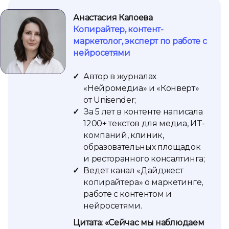
Анастасия Калоева
Копирайтер, контент-
маркетолог, эксперт по работе с
нейросетями
Автор в журналах
«Нейромедиа» и «Конверт»
от Unisender;
За 5 лет в контенте написала
1200+ текстов для медиа, ИT-
компаний, клиник,
образовательных площадок
и ресторанного консалтинга;
Ведет канал «Дайджест
копирайтера» о маркетинге,
работе с контентом и
нейросетями.
Цитата: «Сейчас мы наблюдаем